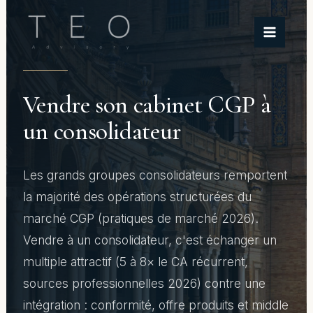
Aller
au
contenu
Vendre son cabinet CGP à
un consolidateur
Les grands groupes consolidateurs remportent
la majorité des opérations structurées du
marché CGP (pratiques de marché 2026).
Vendre à un consolidateur, c'est échanger un
multiple attractif (5 à 8× le CA récurrent,
sources professionnelles 2026) contre une
intégration : conformité, offre produits et middle