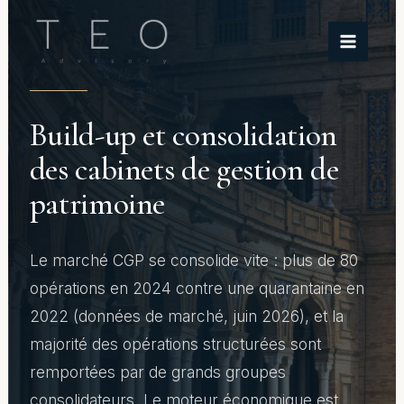
Aller
au
contenu
Build-up et consolidation
des cabinets de gestion de
patrimoine
Le marché CGP se consolide vite : plus de 80
opérations en 2024 contre une quarantaine en
2022 (données de marché, juin 2026), et la
majorité des opérations structurées sont
remportées par de grands groupes
consolidateurs. Le moteur économique est