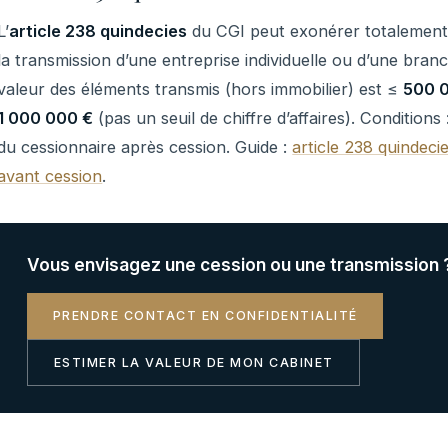
L’
article 238 quindecies
du CGI peut exonérer totalement o
la transmission d’une entreprise individuelle ou d’une branc
valeur des éléments transmis (hors immobilier) est ≤
500 
1 000 000 €
(pas un seuil de chiffre d’affaires). Conditions
du cessionnaire après cession. Guide :
article 238 quindeci
avant cession
.
Vous envisagez une cession ou une transmission 
PRENDRE CONTACT EN CONFIDENTIALITÉ
ESTIMER LA VALEUR DE MON CABINET