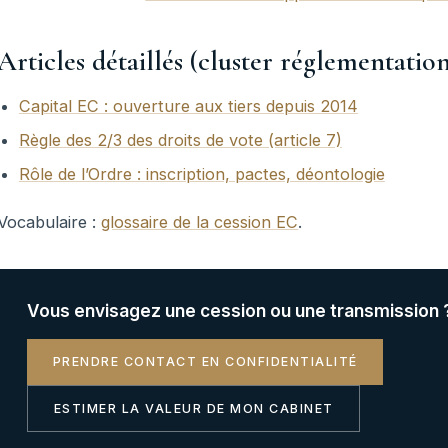
Articles détaillés (cluster réglementatio
Capital EC : ouverture aux tiers depuis 2014
Règle des 2/3 des droits de vote (article 7)
Rôle de l’Ordre : inscription, pactes, déontologie
Vocabulaire :
glossaire de la cession EC
.
Vous envisagez une cession ou une transmission 
PRENDRE CONTACT EN CONFIDENTIALITÉ
ESTIMER LA VALEUR DE MON CABINET