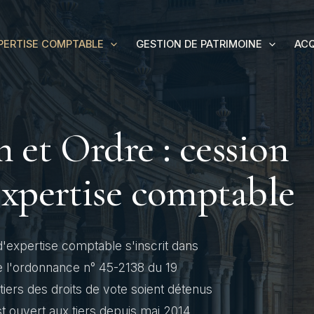
PERTISE COMPTABLE
GESTION DE PATRIMOINE
AC
 et Ordre : cession
expertise comptable
'expertise comptable s'inscrit dans
 de l'ordonnance n° 45-2138 du 19
ers des droits de vote soient détenus
t ouvert aux tiers depuis mai 2014