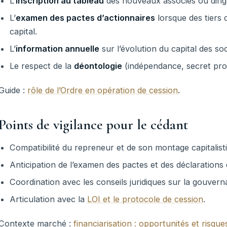
L’
inscription au tableau
des nouveaux associés ou dirig
L’
examen des pactes d’actionnaires
lorsque des tiers 
capital.
L’
information annuelle
sur l’évolution du capital des so
Le respect de la
déontologie
(indépendance, secret profe
Guide :
rôle de l’Ordre en opération de cession
.
Points de vigilance pour le cédant
Compatibilité du repreneur et de son montage capitalistiq
Anticipation de l’examen des pactes et des déclarations d
Coordination avec les conseils juridiques sur la gouver
Articulation avec la
LOI et le protocole de cession
.
Contexte marché :
financiarisation : opportunités et risque