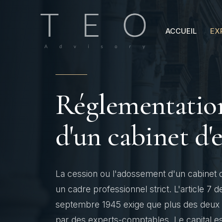
Aller
au
ACCUEIL
EX
contenu
Réglementation
d'un cabinet d'
La cession ou l'adossement d'un cabinet d
un cadre professionnel strict. L'article 7
septembre 1945 exige que plus des deux ti
par des experts-comptables. Le capital es