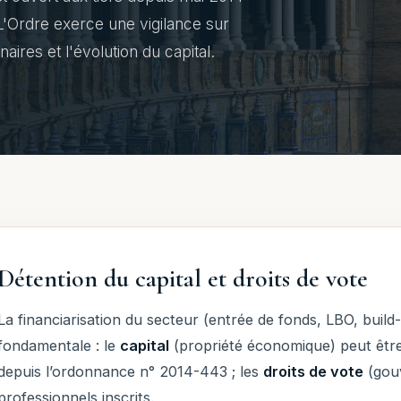
 L'Ordre exerce une vigilance sur
naires et l'évolution du capital.
Détention du capital et droits de vote
La financiarisation du secteur (entrée de fonds, LBO, build
fondamentale : le
capital
(propriété économique) peut être
depuis l’ordonnance n° 2014-443 ; les
droits de vote
(gouv
professionnels inscrits.