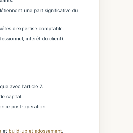
eants.
détiennent une part significative du
ciétés d’expertise comptable.
ssionnel, intérêt du client).
ue avec l’article 7.
e capital.
nance post-opération.
s
et
build-up et adossement
.