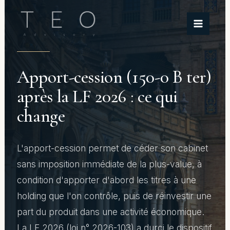
Aller
au
contenu
Apport-cession (150-0 B ter)
après la LF 2026 : ce qui
change
L'apport-cession permet de céder son cabinet
sans imposition immédiate de la plus-value, à
condition d'apporter d'abord les titres à une
holding que l'on contrôle, puis de réinvestir une
part du produit dans une activité économique.
La LF 2026 (loi n° 2026-103) a durci le dispositif