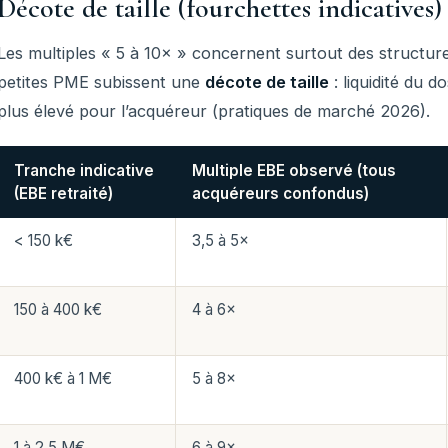
Décote de taille (fourchettes indicatives)
Les multiples « 5 à 10× » concernent surtout des structure
petites PME subissent une
décote de taille
: liquidité du d
plus élevé pour l’acquéreur (pratiques de marché 2026).
Tranche indicative
Multiple EBE observé (tous
(EBE retraité)
acquéreurs confondus)
< 150 k€
3,5 à 5×
150 à 400 k€
4 à 6×
400 k€ à 1 M€
5 à 8×
1 à 2,5 M€
6 à 9×