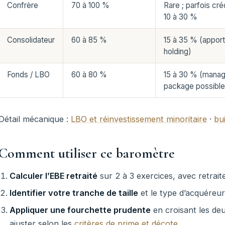
Confrère
70 à 100 %
Rare ; parfois cr
10 à 30 %
Consolidateur
60 à 85 %
15 à 35 % (apport 
holding)
Fonds / LBO
60 à 80 %
15 à 30 % (mana
package possible
Détail mécanique :
LBO et réinvestissement minoritaire
·
bu
Comment utiliser ce baromètre
Calculer l’EBE retraité
sur 2 à 3 exercices, avec retra
Identifier votre tranche de taille
et le type d’acquéreur
Appliquer une fourchette prudente
en croisant les deu
ajuster selon les
critères de prime et décote
.