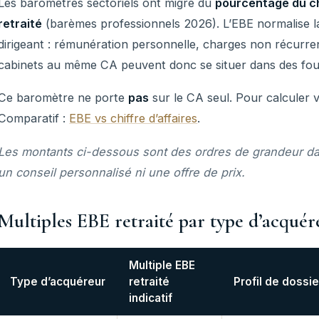
Les baromètres sectoriels ont migré du
pourcentage du chi
retraité
(barèmes professionnels 2026). L’EBE normalise la
dirigeant : rémunération personnelle, charges non récurren
cabinets au même CA peuvent donc se situer dans des four
Ce baromètre ne porte
pas
sur le CA seul. Pour calculer 
Comparatif :
EBE vs chiffre d’affaires
.
Les montants ci-dessous sont des ordres de grandeur daté
un conseil personnalisé ni une offre de prix.
Multiples EBE retraité par type d’acquér
Multiple EBE
Type d’acquéreur
retraité
Profil de dossi
indicatif