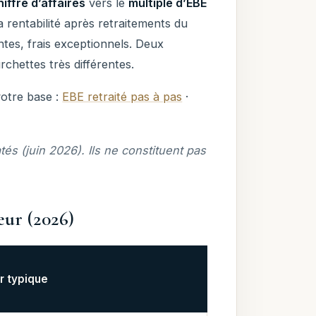
ffre d’affaires
vers le
multiple d’EBE
 rentabilité après retraitements du
tes, frais exceptionnels. Deux
chettes très différentes.
votre base :
EBE retraité pas à pas
·
s (juin 2026). Ils ne constituent pas
eur (2026)
er typique