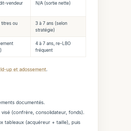
édit-vendeur
N/A (sortie nette)
titres ou
3 à 7 ans (selon
stratégie)
gement
4 à 7 ans, re-LBO
)
fréquent
ild-up et adossement
.
itements documentés.
 visé (confrère, consolidateur, fonds).
x tableaux (acquéreur + taille), puis