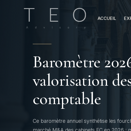
Aller
au
ACCUEIL
EX
contenu
Baromètre 2026
valorisation des
comptable
Ce baromètre annuel synthétise les fourch
marché M&A des cabinets EC en 2026 : mul