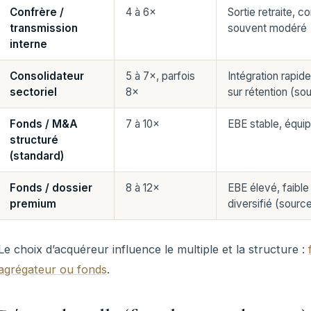
Confrère /
4 à 6×
Sortie retraite, c
transmission
souvent modéré
interne
Consolidateur
5 à 7×, parfois
Intégration rapid
sectoriel
8×
sur rétention (so
Fonds / M&A
7 à 10×
EBE stable, équip
structuré
(standard)
Fonds / dossier
8 à 12×
EBE élevé, faible
premium
diversifié (sourc
Le choix d’acquéreur influence le multiple et la structure :
agrégateur ou fonds
.