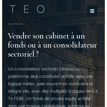
Aller
au
contenu
Vendre son cabinet à un
fonds ou à un consolidateur
sectoriel ?
Un consolidateur sectoriel (réseau ou
plateforme déjà constituée) achète dans une
logique métier, paie souvent en numéraire et
intègre vite, avec des multiples typiques de 5 à
7× l'EBE. Un fonds de private equity achète
dans une logique capitalistique, propose un