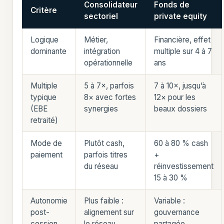
Consolidateur
Fonds de
Critère
sectoriel
private equity
Logique
Métier,
Financière, effet
dominante
intégration
multiple sur 4 à 7
opérationnelle
ans
Multiple
5 à 7×, parfois
7 à 10×, jusqu’à
typique
8× avec fortes
12× pour les
(EBE
synergies
beaux dossiers
retraité)
Mode de
Plutôt cash,
60 à 80 % cash
paiement
parfois titres
+
du réseau
réinvestissement
15 à 30 %
Autonomie
Plus faible :
Variable :
post-
alignement sur
gouvernance
cession
le réseau
partagée,