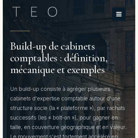
Aller
au
contenu
Build-up de cabinets
comptables : définition,
mécanique et exemples
Un build-up consiste à agréger plusieurs
cabinets d'expertise comptable autour d'une
structure socle (la « plateforme »), par rachats
successifs (les « bolt-on »), pour gagner en
taille, en couverture géographique et en valeur.
Le mouvement s'est fortement accéléré en