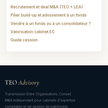
Recrutement et deal M&A (TEO × LEA)
Pilier build-up et adossement à un fonds
Vendre à un fonds ou à un consolidateur ?
Valorisation cabinet EC
Guide cession
TEO
Advisory
Transmission Entre Organisations. Conseil
M&A indépendant pour cabinets d'expertise
comptable et de gestion de patrimoine.