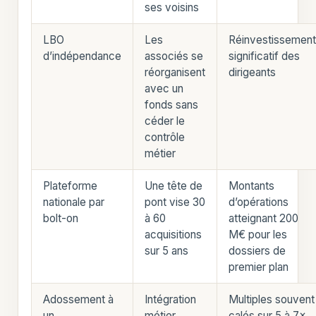
ses voisins
LBO
Les
Réinvestissemen
d’indépendance
associés se
significatif des
réorganisent
dirigeants
avec un
fonds sans
céder le
contrôle
métier
Plateforme
Une tête de
Montants
nationale par
pont vise 30
d’opérations
bolt-on
à 60
atteignant 200
acquisitions
M€ pour les
sur 5 ans
dossiers de
premier plan
Adossement à
Intégration
Multiples souvent
un
métier
calés sur 5 à 7×