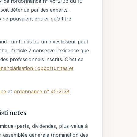
 7 de l’ordonnance n° 45-2138 du 19
soit détenue par des experts-
s ne pouvaient entrer qu’à titre
ond : un fonds ou un investisseur peut
he, l’article 7 conserve l’exigence que
des professionnels inscrits. C’est ce
financiarisation : opportunités et
nce
et
ordonnance n° 45-2138
.
istinctes
ique (parts, dividendes, plus-value à
en assemblée générale (nomination des