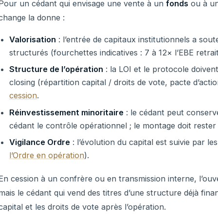
Pour un cédant qui envisage une vente à un
fonds
ou à u
change la donne :
Valorisation
: l’entrée de capitaux institutionnels a sout
structurés (fourchettes indicatives : 7 à 12× l’EBE retra
Structure de l’opération
: la LOI et le protocole doiven
closing (répartition capital / droits de vote, pacte d’acti
cession
.
Réinvestissement minoritaire
: le cédant peut conser
cédant le contrôle opérationnel ; le montage doit rester 
Vigilance Ordre
: l’évolution du capital est suivie par l
l’Ordre en opération
).
En cession à un confrère ou en transmission interne, l’ouve
mais le cédant qui vend des titres d’une structure déjà fina
capital et les droits de vote après l’opération.