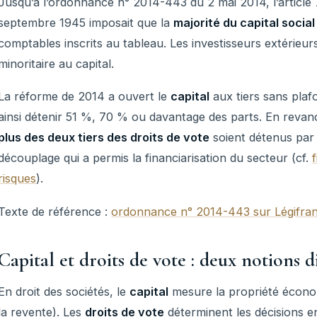
Jusqu’à l’ordonnance n° 2014-443 du 2 mai 2014, l’article
septembre 1945 imposait que la
majorité du capital social
comptables inscrits au tableau. Les investisseurs extérieur
minoritaire au capital.
La réforme de 2014 a ouvert le
capital
aux tiers sans plaf
ainsi détenir 51 %, 70 % ou davantage des parts. En revanc
plus des deux tiers des droits de vote
soient détenus par 
découplage qui a permis la financiarisation du secteur (cf.
risques
).
Texte de référence :
ordonnance n° 2014-443 sur Légifra
Capital et droits de vote : deux notions d
En droit des sociétés, le
capital
mesure la propriété économ
la revente). Les
droits de vote
déterminent les décisions 