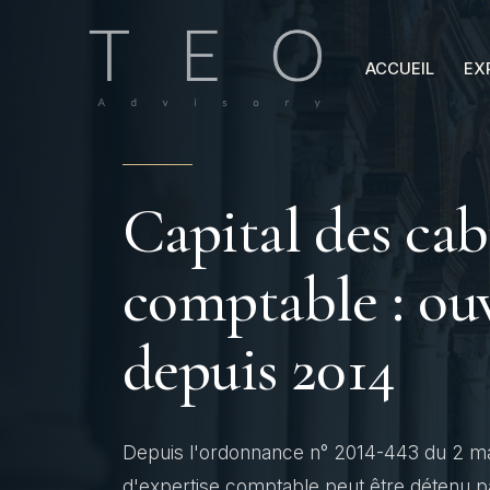
Aller
au
ACCUEIL
EX
contenu
Capital des cab
comptable : ouv
depuis 2014
Depuis l'ordonnance n° 2014-443 du 2 mai 
d'expertise comptable peut être détenu par