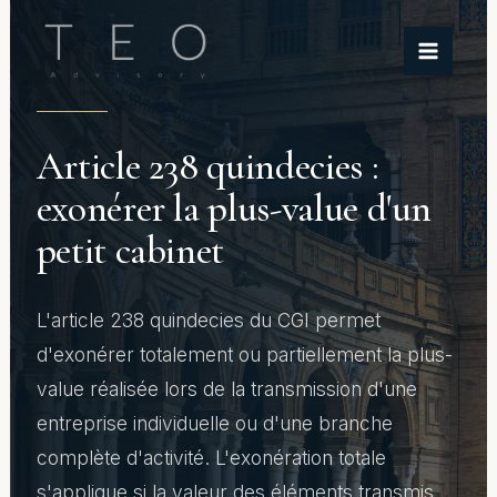
Aller
au
contenu
Article 238 quindecies :
exonérer la plus-value d'un
petit cabinet
L'article 238 quindecies du CGI permet
d'exonérer totalement ou partiellement la plus-
value réalisée lors de la transmission d'une
entreprise individuelle ou d'une branche
complète d'activité. L'exonération totale
s'applique si la valeur des éléments transmis